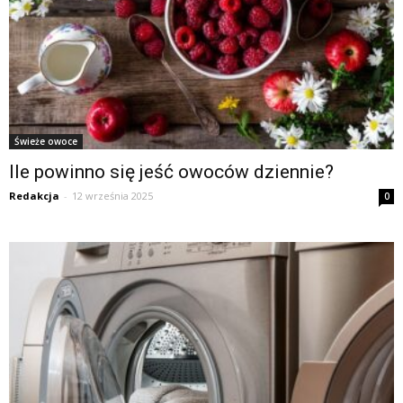
Świeże owoce
Ile powinno się jeść owoców dziennie?
Redakcja
-
12 września 2025
0