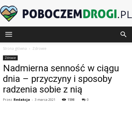
PoboczemDrogi.pl
Strona główna
Zdrowie
Zdrowie
Nadmierna senność w ciągu
dnia – przyczyny i sposoby
radzenia sobie z nią
Przez
Redakcja
-
3 marca 2021
1598
0