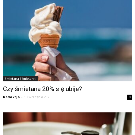
Śmietana i śmietanki
Czy śmietana 20% się ubije?
Redakcja
-
13 września 2025
0