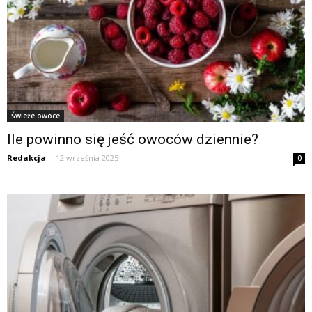
Świeże owoce
Ile powinno się jeść owoców dziennie?
Redakcja
-
12 września 2025
0