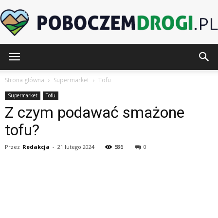
PoboczemDrogi.pl
Strona główna
Supermarket
Tofu
Supermarket
Tofu
Z czym podawać smażone
tofu?
Przez
Redakcja
-
21 lutego 2024
586
0