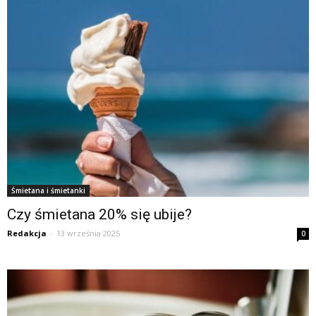
Śmietana i śmietanki
Czy śmietana 20% się ubije?
Redakcja
-
13 września 2025
0