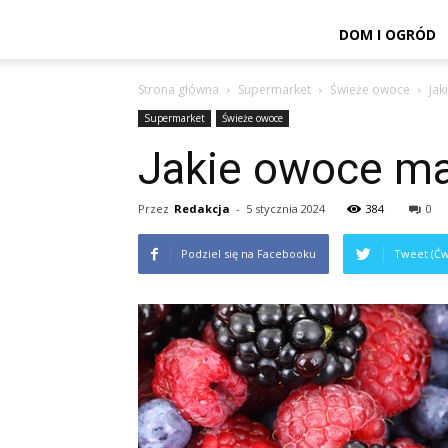
DOM I OGRÓD
Strona główna
Supermarket
Świeże owoce
Jak
Supermarket
Świeże owoce
Jakie owoce ma
Przez
Redakcja
-
5 stycznia 2024
384
0
Podziel się na Facebooku
Tweet (Ćw