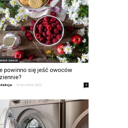
wieże owoce
le powinno się jeść owoców
ziennie?
dakcja
-
12 września 2025
0