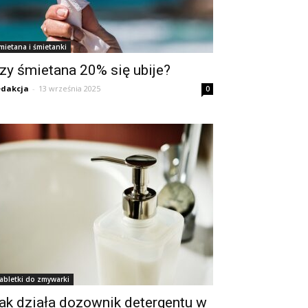
mietana i śmietanki
zy śmietana 20% się ubije?
dakcja
-
13 września 2025
0
abletki do zmywarki
ak działa dozownik detergentu w