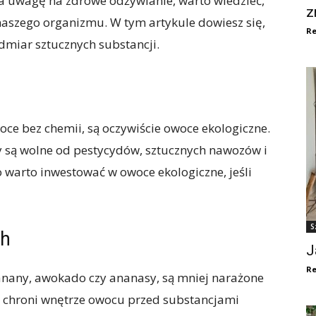
ca uwagę na zdrowe odżywianie, warto wiedzieć,
z
 naszego organizmu. W tym artykule dowiesz się,
Re
dmiar sztucznych substancji.
ce bez chemii, są oczywiście owoce ekologiczne.
 są wolne od pestycydów, sztucznych nawozów i
 warto inwestować w owoce ekologiczne, jeśli
S
ch
J
Re
anany, awokado czy ananasy, są mniej narażone
a chroni wnętrze owocu przed substancjami