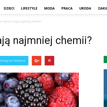
DZIECI
LIFESTYLE
MODA
PRACA
URODA
ZAKU
ie owoce mają najmniej chemii?
ją najmniej chemii?
ierkaj) na Twitterze