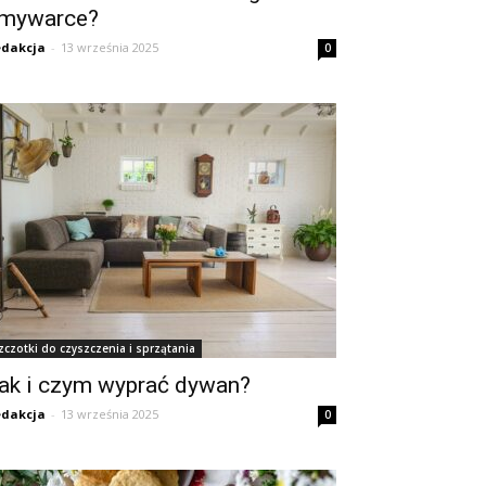
mywarce?
dakcja
-
13 września 2025
0
zczotki do czyszczenia i sprzątania
ak i czym wyprać dywan?
dakcja
-
13 września 2025
0