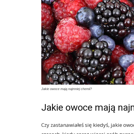
Jakie owoce mają najmniej chemii?
Jakie owoce mają najm
Czy zastanawiałeś się kiedyś, jakie ow