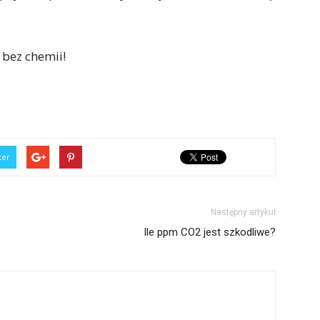
bez chemii!
ter
Następny artykuł
Ile ppm CO2 jest szkodliwe?