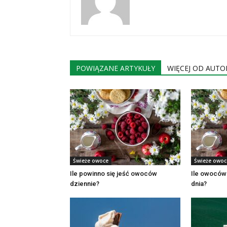
POWIĄZANE ARTYKUŁY
WIĘCEJ OD AUTO
Świeże owoce
Świeże owoc
Ile powinno się jeść owoców
Ile owoców
dziennie?
dnia?