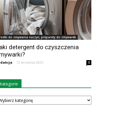
rodki do zmywania naczyń, preparaty do zmywarek
aki detergent do czyszczenia
mywarki?
dakcja
-
12 września 2025
0
Kategorie
tegorie