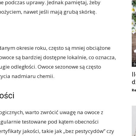
e podczas uprawy. Jednak pamiętaj, żeby
życiem, nawet jeśli mają grubą skórkę.
anym okresie roku, często są mniej obciążone
woce są bardziej dostępne lokalnie, co oznacza,
Ś
ugie odległości. Owoce sezonowe są często
I
życia nadmiaru chemii.
d
Re
ości
ogicznych, warto zwrócić uwagę na owoce z
regularnie testowane pod kątem obecności
tyfikaty jakości, takie jak „bez pestycydów” czy