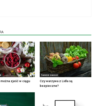
RA
e
Świeże owoce
 można zjeść w ciągu
Czy warzywa z Lidla są
bezpieczne?