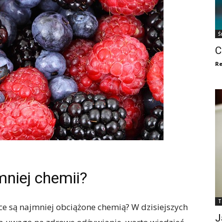
Ś
C
Re
niej chemii?
T
oce są najmniej obciążone chemią? W dzisiejszych
J