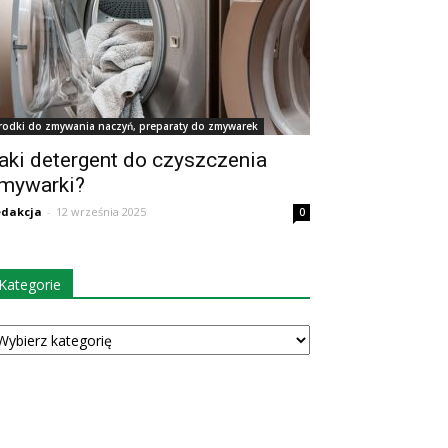
rodki do zmywania naczyń, preparaty do zmywarek
aki detergent do czyszczenia
mywarki?
dakcja
-
12 września 2025
0
Kategorie
tegorie