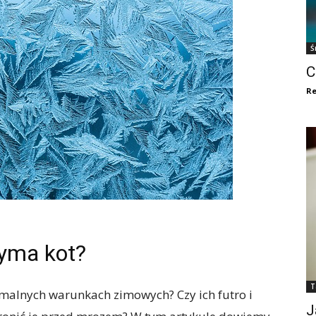
Ś
C
Re
zyma kot?
T
emalnych warunkach zimowych? Czy ich futro i
J