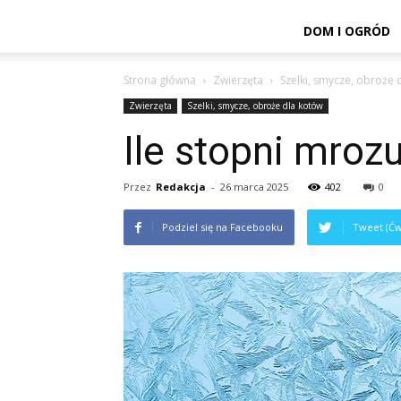
DOM I OGRÓD
Strona główna
Zwierzęta
Szelki, smycze, obroże 
Zwierzęta
Szelki, smycze, obroże dla kotów
Ile stopni mroz
Przez
Redakcja
-
26 marca 2025
402
0
Podziel się na Facebooku
Tweet (Ćw