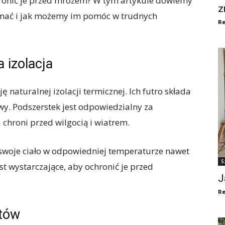
hronić je przed mrozem? W tym artykule dowiemy
z
zymać i jak możemy im pomóc w trudnych
Re
 izolacja
ję naturalnej izolacji termicznej. Ich futro składa
wy. Podszerstek jest odpowiedzialny za
chroni przed wilgocią i wiatrem.
 swoje ciało w odpowiedniej temperaturze nawet
S
est wystarczające, aby ochronić je przed
J
Re
otów