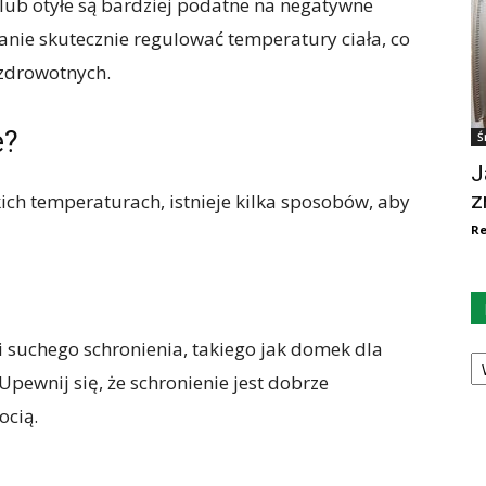
 lub otyłe są bardziej podatne na negatywne
tanie skutecznie regulować temperatury ciała, co
 zdrowotnych.
e?
Ś
J
z
kich temperaturach, istnieje kilka sposobów, aby
Re
i suchego schronienia, takiego jak domek dla
Ka
pewnij się, że schronienie jest dobrze
ocią.