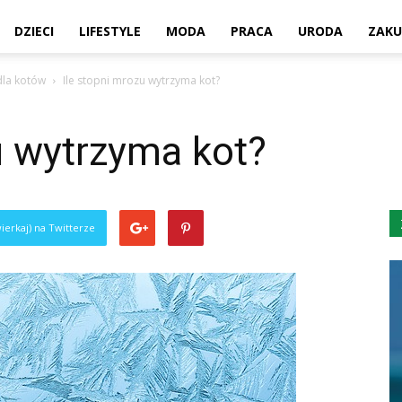
DZIECI
LIFESTYLE
MODA
PRACA
URODA
ZAKU
dla kotów
Ile stopni mrozu wytrzyma kot?
u wytrzyma kot?
ierkaj) na Twitterze