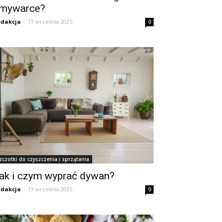
mywarce?
dakcja
-
13 września 2025
0
zczotki do czyszczenia i sprzątania
ak i czym wyprać dywan?
dakcja
-
13 września 2025
0