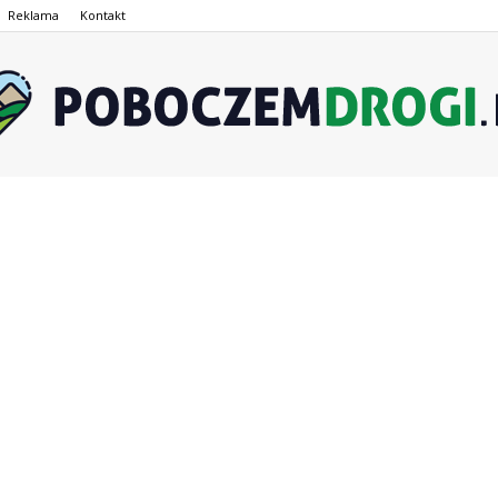
Reklama
Kontakt
PoboczemDrogi.pl