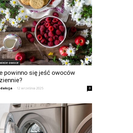
wieże owoce
le powinno się jeść owoców
ziennie?
dakcja
-
12 września 2025
0