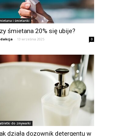
mietana i śmietanki
zy śmietana 20% się ubije?
dakcja
-
13 września 2025
0
abletki do zmywarki
ak działa dozownik detergentu w