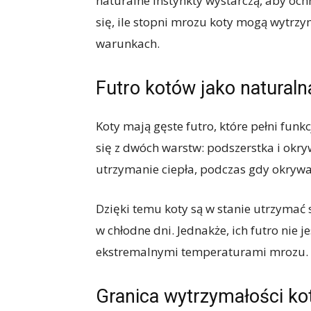
naturalne instynkty wystarczą, aby oc
się, ile stopni mrozu koty mogą wytr
warunkach.
Futro kotów jako naturalna
Koty mają gęste futro, które pełni funkc
się z dwóch warstw: podszerstka i okry
utrzymanie ciepła, podczas gdy okrywa 
Dzięki temu koty są w stanie utrzymać
w chłodne dni. Jednakże, ich futro nie j
ekstremalnymi temperaturami mrozu.
Granica wytrzymałości k