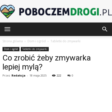
PoboczemDrogi.pl
Strona główna
Dom i ogród
Tabletki do zmywarki
Dom i ogród
Tabletki do zmywarki
Co zrobić żeby zmywarka
lepiej mylą?
Przez
Redakcja
-
18 maja 2025
222
0