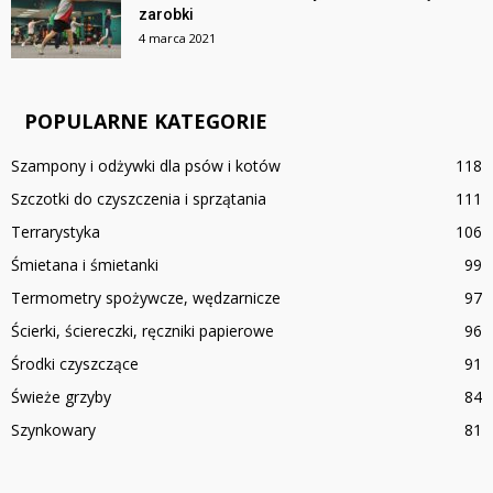
zarobki
4 marca 2021
POPULARNE KATEGORIE
Szampony i odżywki dla psów i kotów
118
Szczotki do czyszczenia i sprzątania
111
Terrarystyka
106
Śmietana i śmietanki
99
Termometry spożywcze, wędzarnicze
97
Ścierki, ściereczki, ręczniki papierowe
96
Środki czyszczące
91
Świeże grzyby
84
Szynkowary
81