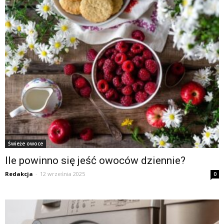
Świeże owoce
Ile powinno się jeść owoców dziennie?
Redakcja
-
12 września 2025
0